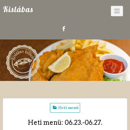
Skip
Kislábas
to
content
Heti menü
Heti menü: 06.23.-06.27.