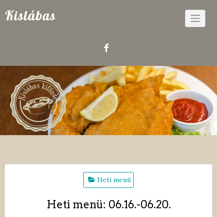
Skip
Kislábas
to
content
Heti menü
Heti menü: 06.16.-06.20.