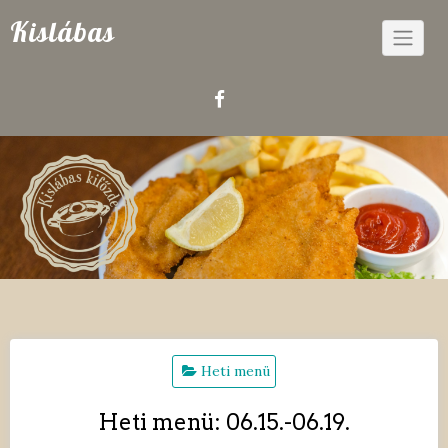
Skip
Kislábas
to
content
Heti menü
Heti menü: 06.15.-06.19.