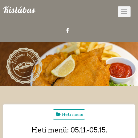
Skip
Kislábas
to
content
Heti menü
Heti menü: 05.11.-05.15.