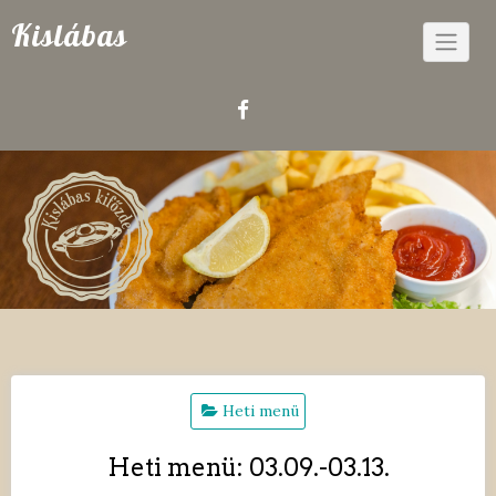
Skip
Kislábas
to
content
Heti menü
Heti menü: 03.09.-03.13.