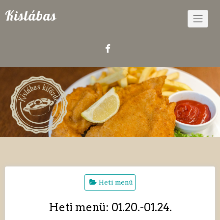
Skip
Kislábas
to
content
Heti menü
Heti menü: 01.20.-01.24.