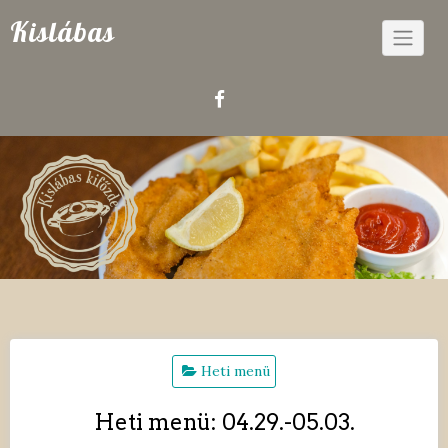
Skip
Kislábas
to
content
Heti menü
Heti menü: 04.29.-05.03.