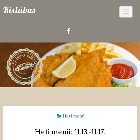
Skip
Kislábas
to
content
Heti menü
Heti menü: 11.13.-11.17.