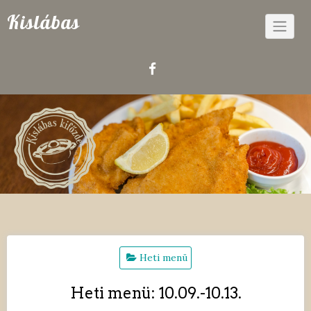
Skip
Kislábas
to
content
Heti menü
Heti menü: 10.09.-10.13.