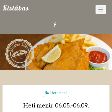
Skip
Kislábas
to
content
Heti menü
Heti menü: 06.05.-06.09.