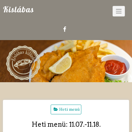
Skip
Kislábas
to
content
Heti menü
Heti menü: 11.07.-11.18.