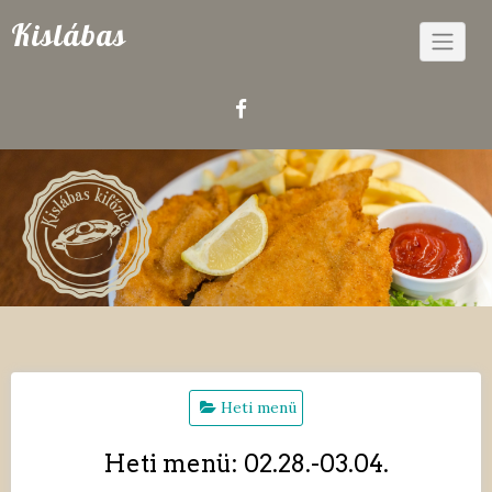
Skip
Kislábas
to
content
Heti menü
Heti menü: 02.28.-03.04.