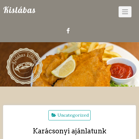
Skip
Kislábas
to
content
Uncategorized
Karácsonyi ajánlatunk