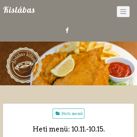
Skip
Kislábas
to
content
Heti menü
Heti menü: 10.11.-10.15.