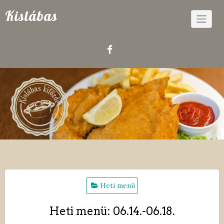
Skip
Kislábas
to
content
Heti menü
Heti menü: 06.14.-06.18.