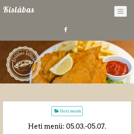
Skip
Kislábas
to
content
Heti menü
Heti menü: 05.03.-05.07.