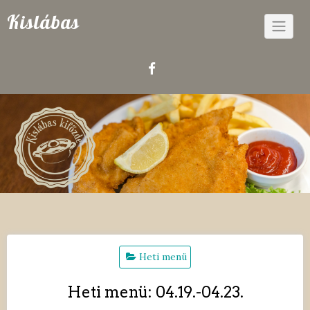
Skip
Kislábas
to
content
Heti menü
Heti menü: 04.19.-04.23.