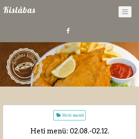
Skip
Kislábas
to
content
Heti menü
Heti menü: 02.08.-02.12.